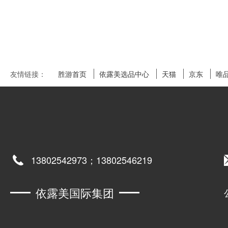
友情链接：
胜游首页
依露美选品中心
天猫
京东
唯
13802542973；13802546219
依露美国际集团