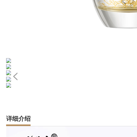
<
详细介绍