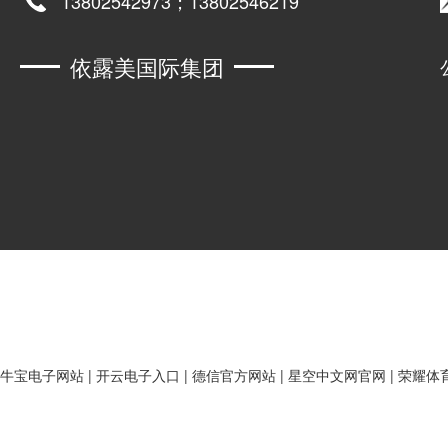
13802542973；13802546219
依露美国际集团
牛宝电子网站
|
开云电子入口
|
德信官方网站
|
星空中文网官网
|
荣耀体