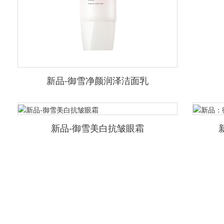
新品-御雪净颜润泽洁面乳
新品-御雪美白抗皱眼霜