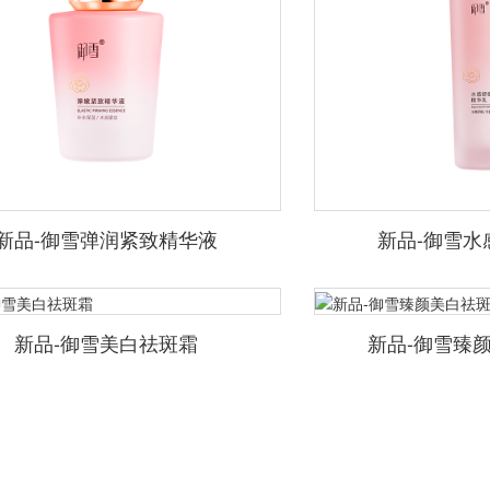
新品-御雪弹润紧致精华液
新品-御雪水
新品-御雪美白祛斑霜
新品-御雪臻