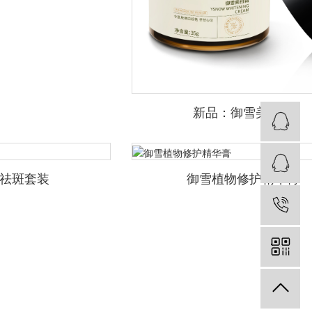
新品：御雪美白霜
祛斑套装
御雪植物修护精华膏