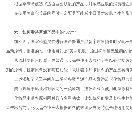
根据季节特点选择适合自己肤质的产品，对敏感皮肤的消费者在局
在使用美白化妆品的同时一定要尽可能减少日晒对皮肤产生的影响，
六、如何看待普通产品中的“377”？
前不久，国家药监局在进行国产普通产品备案质量抽查时发现一些企业在普
品新原料，批准的唯一使用目的是“美白肌肤，通过抑制酪氨酸酶的活
从原料使用角度看，在普通化妆品中使用该原料美白以外的功效超
剂的原料，且该原料没有其它功能，意味着添加该原料的产品应具有
上述添加了苯乙基间苯二酚的备案普通产品涉嫌违反《化妆品监督
美白剂属于风险相对较高的一类原料，建议企业在使用此类原料时
化妆品中很多原料同时具有多重功效，比如抗坏血酸及其衍生物除
尚未出台前，化妆品企业应该根据原料的来源及自身特点合理选用使用