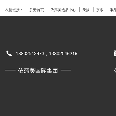
友情链接：
胜游首页
依露美选品中心
天猫
京东
唯
13802542973；13802546219
依露美国际集团