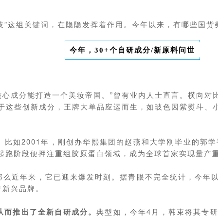
科技”这组关键词，在隐隐发挥着作用。今年以来，有哪些国
今年，30+个自研成分/新原料问世
种核心成分能打造一个美妆帝国。”曾有业内人士直言。横向
I等。基于这些创新成分，王牌大单品应运而生，如玻色因紫熨
比如2001年，刚创办华熙集团的赵燕和大学刚毕业的郭学
从起跑阶段便押注重组胶原蛋白领域，成为全球首家实现量产
么近年来，它已迎来爆发时刻。据青眼不完全统计，今年以来
等新兴品牌。
从而推出了全新自研成分。
典型如，今年4月，韩束将其专研