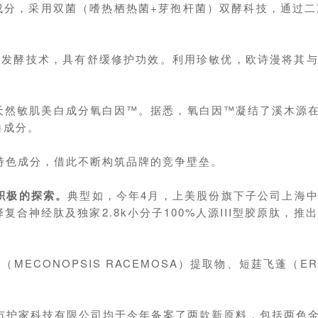
成分，采用双菌（嗜热栖热菌+芽孢杆菌）双酵科技，通过二次
。
发酵技术，具有舒缓修护功效。利用珍敏优，欧诗漫将其与V
天然敏肌美白成分氧白因™。据悉，氧白因™凝结了溪木源
白成分。
特色成分，借此不断构筑品牌的竞争壁垒。
积极的探索。
典型如，今年4月，上美股份旗下子公司上海中
合神经肽及独家2.8k小分子100%人源III型胶原肽，推
CONOPSIS RACEMOSA）提取物、短莛飞蓬（ERI
市护家科技有限公司均于今年备案了两款新原料，包括两色金