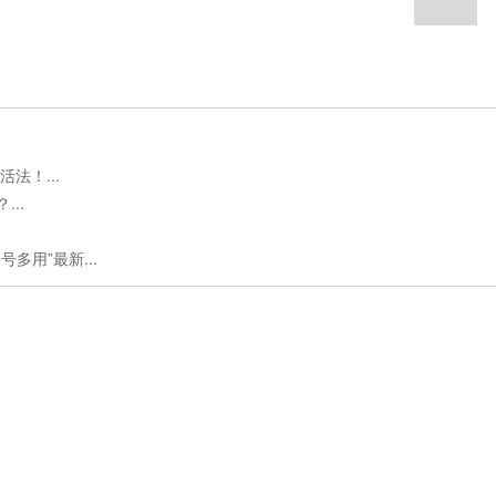
法！...
..
多用”最新...