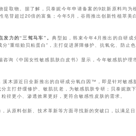
物提取物。据了解，贝泰妮今年申请备案的9款新原料均为
性皂苷超过20倍的富集；今年5月，谷雨推出创新性植萃美白
点发力的“三驾马车”。
典型如，韩束今年4月推出的自研成
成分“重组贻贝粘蛋白”，主打促进屏障修护、抗氧化、防止
瑞咨询《中国女性敏感肌肤白皮书》显示，今年敏感肌护理市
，溪木源近日全新推出的自研成分氧白因™，即是针对敏感
该成分主打舒缓修护、敏肌抗老，为敏感肌肤专研；贝泰妮旗
、粒径更小、渗透效果更好，更符合敏感性皮肤的需求。
力，从原料创新、技术革新等方面寻找新的突破口，以满足日