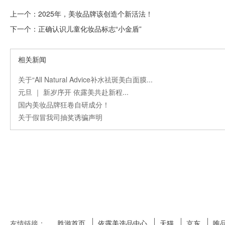
上一个：
2025年，美妆品牌该创造个新活法！
下一个：
正确认识儿童化妆品标志“小金盾”
相关新闻
关于“All Natural Advice补水祛斑美白面膜...
元旦 ｜ 新岁序开 依露美共赴新程...
国内美妆品牌狂卷自研成分！
关于假冒我司抽奖诱骗声明
友情链接：
胜游首页
依露美选品中心
天猫
京东
唯