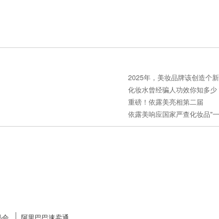
2025年，美妆品牌该创造个新活
化妆水曾经骗人功效你知多少？.
重磅！依露美亮相第二届
依露美响应国家严查化妆品"一号
品会
阿里巴巴速卖通