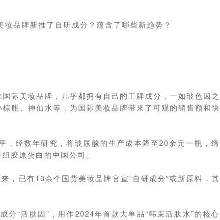
货美妆品牌新推了自研成分？蕴含了哪些新趋势？
对比国际美妆品牌，几乎都拥有自己的王牌成分，一如玻色因
斗、小棕瓶、神仙水等，为国际美妆品牌带来了可观的销售额和
平，经数年研究，将玻尿酸的生产成本降至20余元一瓶，
重组胶原蛋白的中国公司。
，已有10余个国货美妆品牌官宣“自研成分”或新原料，
成分“活肤因”，用作2024年首款大单品“韩束活肤水”的核