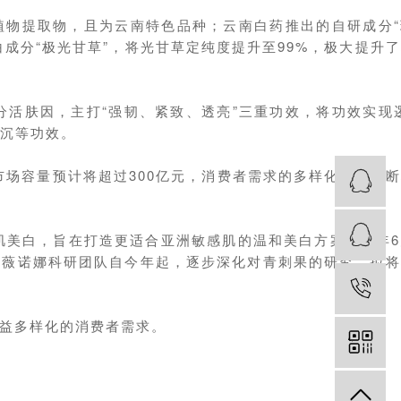
植物提取物，且为云南特色品种；云南白药推出的自研成分“
成分“极光甘草”，将光甘草定纯度提升至99%，极大提升
分活肤因，主打“强韧、紧致、透亮”三重功效，将功效实现
色沉等功效。
场容量预计将超过300亿元，消费者需求的多样化正在不
肌美白，旨在打造更适合亚洲敏感肌的温和美白方案；今年6
下薇诺娜科研团队自今年起，逐步深化对青刺果的研究，拟
益多样化的消费者需求。