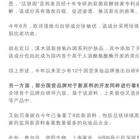
悉，“活肤因”是韩束历经十年专研的双菌双酵独家专利
解，该成分具有激发自噬、促进渗透、焕活新生的效果
今年6月，欧诗漫推出自研成分珍敏优，该成分采用珍珠
肌抗老功效。
就在近日，溪木源新推氧白因系列护肤品，其中添加了
该成分也由此成为国内首个基于人源酪氨酸酶开发的美
综上所述，今年以来至少有12个国货美妆品牌推出自研
另一方面，部分国货品牌对于新原料的开发同样进行着
全球首个品牌自研环六肽。基于该原料，上美股份又选择复
等产品中。
又如贝泰妮在今年已备案了9款新原料，包括总状绿绒蒿（ME
家药监局新原料备案数量最多的化妆品企业。
此外，敷尔佳、华熙生物、上海家化、HBN母公司深圳