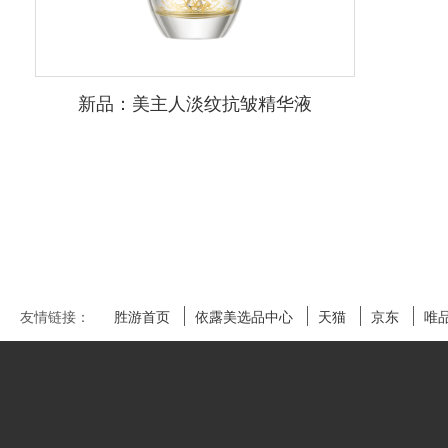
新品：美主人淡纹抗皱精华液
友情链接：
胜游首页
依露美选品中心
天猫
京东
唯