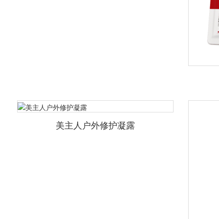
美主人户外修护凝露