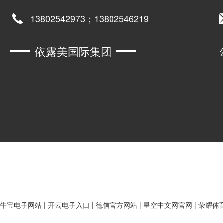
13802542973；13802546219
依露美国际集团
牛宝电子网站
|
开云电子入口
|
德信官方网站
|
星空中文网官网
|
荣耀体