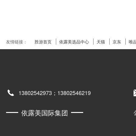
友情链接：
胜游首页
依露美选品中心
天猫
京东
唯
13802542973；13802546219
依露美国际集团