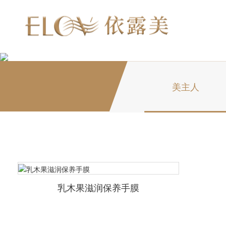
美主人
乳木果滋润保养手膜