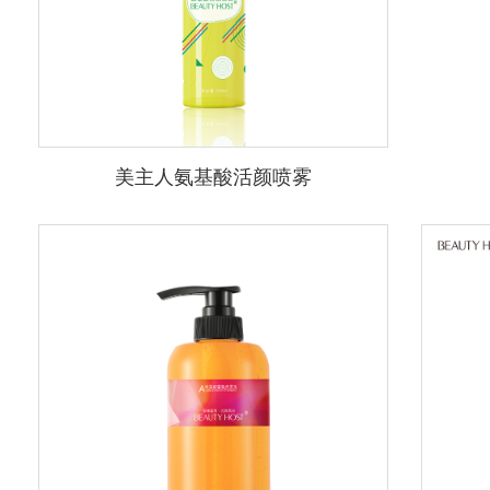
美主人氨基酸活颜喷雾