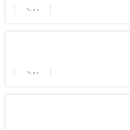
More
More