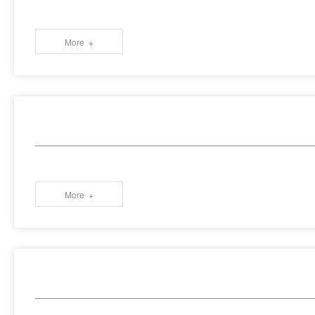
More
More