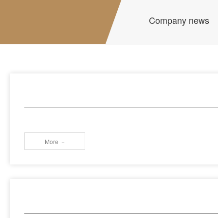
Company news
More