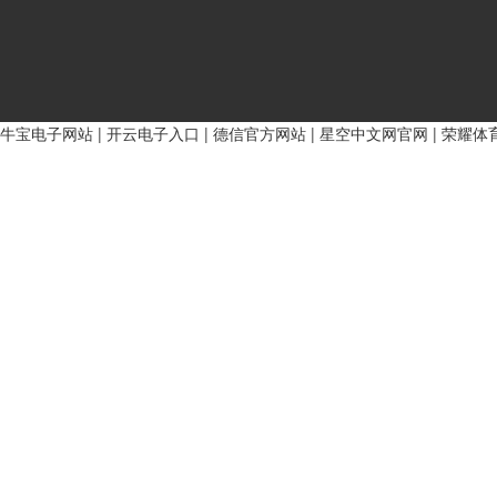
牛宝电子网站
|
开云电子入口
|
德信官方网站
|
星空中文网官网
|
荣耀体