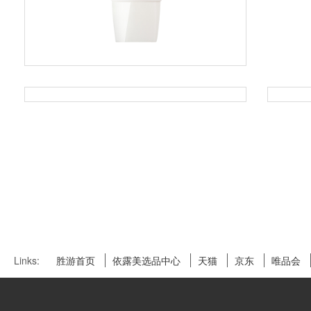
Links:
胜游首页
依露美选品中心
天猫
京东
唯品会