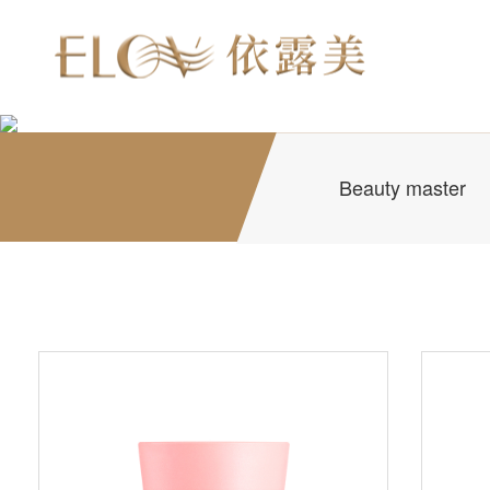
Beauty master