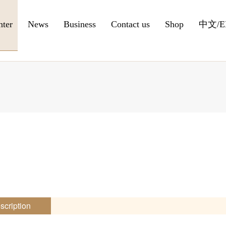
nter
News
Business
Contact us
Shop
中文
/
scription