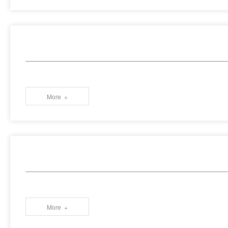
More
More