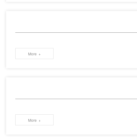
More
More