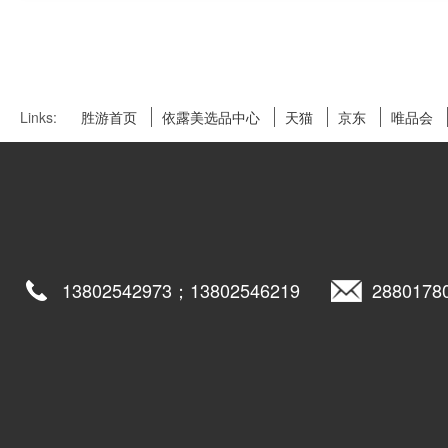
Links:
胜游首页
依露美选品中心
天猫
京东
唯品会
13802542973；13802546219
2880178