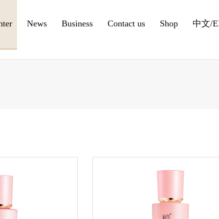
nter
News
Business
Contact us
Shop
中文
/