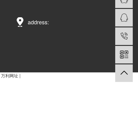
address:
|
万利网址
|