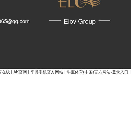
Elov Group
065@qq.com
育在线
|
AK官网
|
平博手机官方网站
|
牛宝体育(中国)官方网站-登录入口