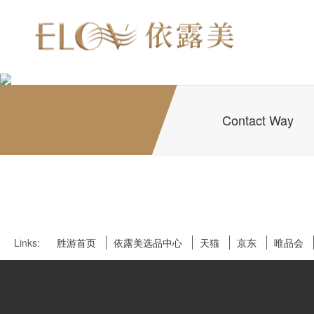
Contact Way
Links:
胜游首页
依露美选品中心
天猫
京东
唯品会