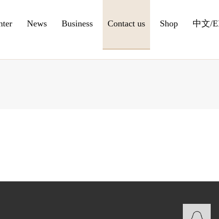
nter
News
Business
Contact us
Shop
中文
/